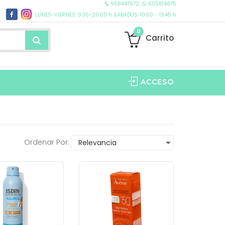
968447972
605814875
LUNES-VIERNES: 9:30-20:00 h SABADOS: 10:00 - 13:45 h
0
Carrito
ACCESO
EVENTO EXCLUSIVO DERMOCOSMÉTICA
Ordenar Por: