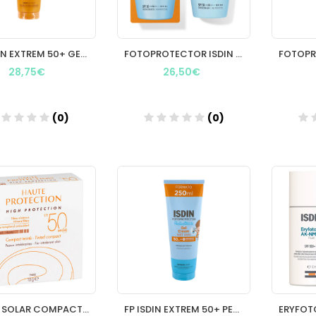
FP ISDIN EXTREM 50+ GELCREMA TACTO LIGERO 200ML
FOTOPROTECTOR ISDIN 50+ FUSION WATER 50M
28,75€
26,50€
(0)
(0)
Añadir
Añadir
AVENE SOLAR COMPACTO 50 DORADO 95 G
FP ISDIN EXTREM 50+ PEDI GELCREMA 150ML