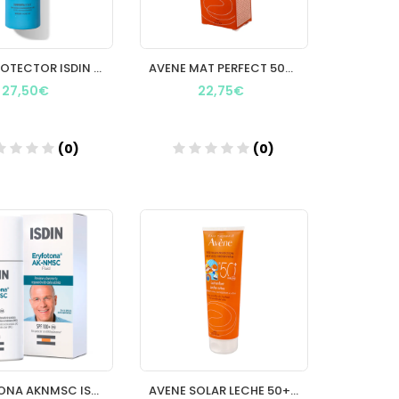
FOTOPROTECTOR ISDIN PEDIAT.WET SKIN 50+
AVENE MAT PERFECT 50+ C/COLOR 50 ML.
27,50€
22,75€
(0)
(0)
Añadir
Añadir
ERYFOTONA AKNMSC ISDIN FLUIDO 50 ML
AVENE SOLAR LECHE 50+ NIÑOS 250 ML