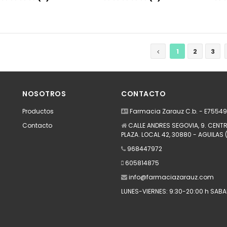
Añadir
Añadir
1
2
3
NOSOTROS
CONTACTO
Productos
Farmacia Zarauz C.b. - E7554
Contacto
CALLE ANDRES SEGOVIA, 9. CEN
PLAZA. LOCAL 42, 30880 - AGUILAS 
968447972
605814875
info@farmaciazarauz.com
LUNES-VIERNES: 9:30-20:00 h SABAD