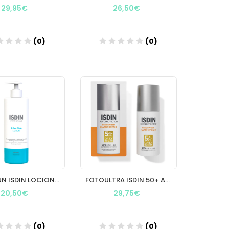
29,95€
26,50€
(0)
(0)
Añadir
Añadir
AFTERSUN ISDIN LOCION 400 ML.
FOTOULTRA ISDIN 50+ AGE REPAIR WATER 50M
20,50€
29,75€
(0)
(0)