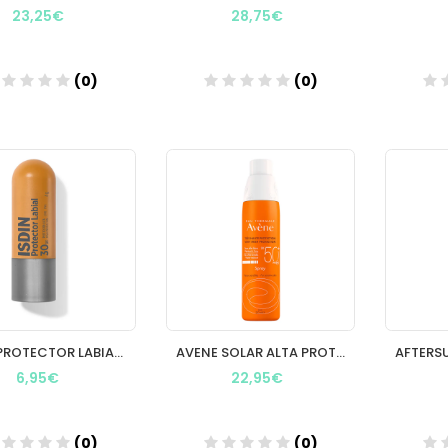
23,25€
28,75€
(0)
(0)
Añadir
Añadir
ISDIN PROTECTOR LABIAL SPF 30 4G.
AVENE SOLAR ALTA PROTEC 50+ SPRAY 200 ML
6,95€
22,95€
(0)
(0)