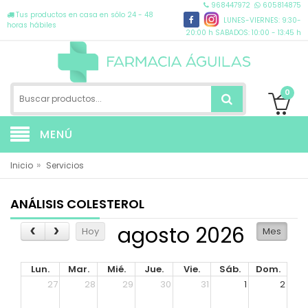
968447972
605814875
Tus productos en casa en sólo 24 - 48
LUNES-VIERNES: 9:30-
horas hábiles
20:00 h SABADOS: 10:00 - 13:45 h
0
MENÚ
»
Inicio
Servicios
ANÁLISIS COLESTEROL
agosto 2026
Hoy
Mes
Lun.
Mar.
Mié.
Jue.
Vie.
Sáb.
Dom.
27
28
29
30
31
1
2